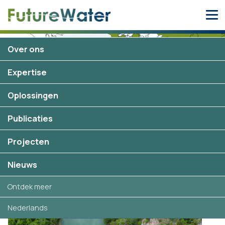
Skip
to
content
Over ons
Expertise
Thailand
16 projecten
Oplossingen
Publicaties
Projecten
Geselecteerde projecten in
Thailand
Nieuws
Ontdek meer
Nederlands