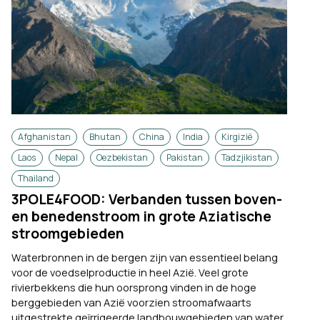
Afghanistan
Bhutan
China
India
Kirgizië
Laos
Nepal
Oezbekistan
Pakistan
Tadzjikistan
Thailand
3POLE4FOOD: Verbanden tussen boven-
en benedenstroom in grote Aziatische
stroomgebieden
Waterbronnen in de bergen zijn van essentieel belang
voor de voedselproductie in heel Azië. Veel grote
rivierbekkens die hun oorsprong vinden in de hoge
berggebieden van Azië voorzien stroomafwaarts
uitgestrekte geïrrigeerde landbouwgebieden van water,