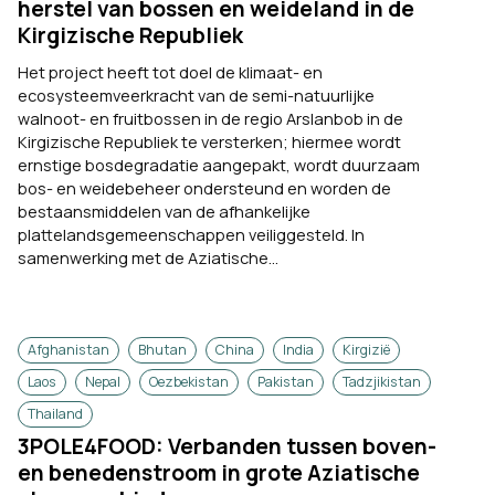
herstel van bossen en weideland in de
Kirgizische Republiek
Het project heeft tot doel de klimaat- en
ecosysteemveerkracht van de semi-natuurlijke
walnoot- en fruitbossen in de regio Arslanbob in de
Kirgizische Republiek te versterken; hiermee wordt
ernstige bosdegradatie aangepakt, wordt duurzaam
bos- en weidebeheer ondersteund en worden de
bestaansmiddelen van de afhankelijke
plattelandsgemeenschappen veiliggesteld. In
samenwerking met de Aziatische...
Afghanistan
Bhutan
China
India
Kirgizië
Laos
Nepal
Oezbekistan
Pakistan
Tadzjikistan
Thailand
3POLE4FOOD: Verbanden tussen boven-
en benedenstroom in grote Aziatische