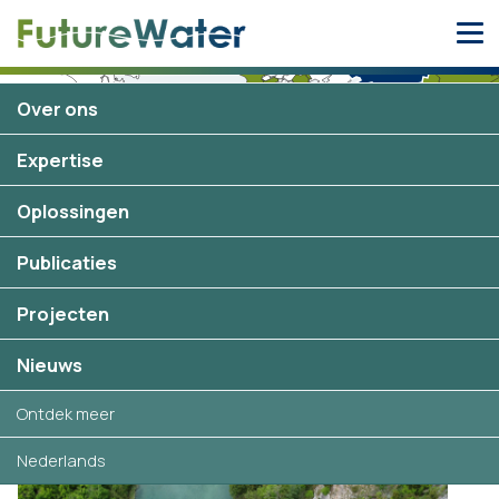
Skip
to
content
Over ons
Kazachstan
9 projecten
Expertise
Oplossingen
Publicaties
Projecten
Geselecteerde projecten in
Kazachstan
Nieuws
Ontdek meer
Nederlands