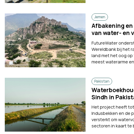
Jemen
Afbakening en 
van water- en 
FutureWater onderst
Wereldbank bij het 
land met het oog op 
meest waterarme en d
Pakistan
Waterboekhoudi
Sindh in Pakis
Het project heeft t
Indusbekken en de p
versterkt om watervo
sectoren in kaart te