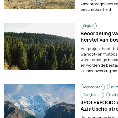
klimaatprognoses va
beschikbaarheid...
Kirgizië
Beoordeling va
herstel van bo
Het project heeft to
walnoot- en fruitbos
wordt ernstige bos
en worden de bestaa
In samenwerking met 
Afghanistan
Bhut
Tadzjikistan
Thail
3POLE4FOOD: V
Aziatische st
Waterbronnen in de b