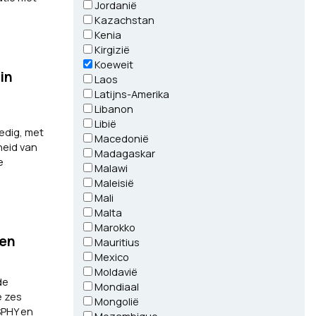
Jordanië
Kazachstan
Kenia
Kirgizië
Koeweit
in
Laos
Latijns-Amerika
Libanon
Libië
edig, met
Macedonië
heid van
Madagaskar
e
Malawi
Maleisië
Mali
Malta
Marokko
 en
Mauritius
Mexico
Moldavië
de
Mondiaal
e zes
Mongolië
SPHY en