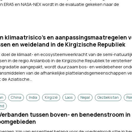
n ERA5 en NASA-NEX wordt in de evaluatie gekeken naar de
n klimaatrisico’s en aanpassingsmaatregelen v
ssen en weideland in de Kirgizische Republiek
t doel de klimaat- en ecosysteemveerkracht van de semi-natuurlij
sen in de regio Arslanbob in de Kirgizische Republiek te versterke
degradatie aangepakt, wordt duurzaam bos- en weidebeheer on
nsmiddelen van de afhankelijke plattelandsgemeenschappen vei
de Aziatische...
an
China
India
Kirgizië
Laos
Nepal
Oezbekistan
Pa
and
erbanden tussen boven- en benedenstroom in 
roomgebieden
ergen zijn van essentieel belang voor de voedselproductie in hee