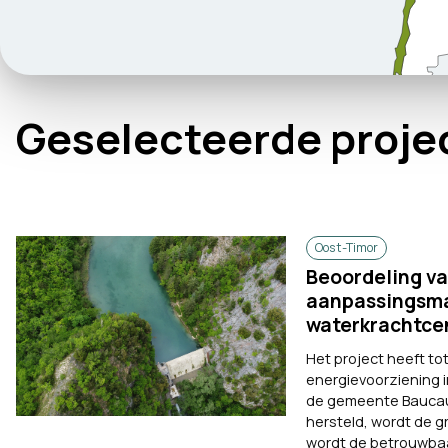
Geselecteerde proje
Oost-Timor
Beoordeling va
aanpassingsma
waterkrachtcen
Het project heeft t
energievoorziening i
de gemeente Baucau 
hersteld, wordt de g
wordt de betrouwbaa