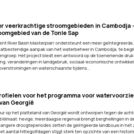
r veerkrachtige stroomgebieden in Cambodja –
oomgebied van de Tonle Sap
ent River Basin Masterplan’ ondersteunt een meer geïntegreerde,
atbestendige aanpak van het waterbeheer in Cambodja, te begin
kengroep. Het project biedt een antwoord op de toenemende druk 
ng, veranderingen in landgebruik, sociaal-economische ontwikkel
erstromingen en waterschaarste tijdens...
rofielen voor het programma voor watervoorzie
 van Georgië
uur op het platteland van Georgië wordt ontworpen tegen de ach
 klimaat: hevige, meerdaagse regenval brengt berghellingen in d
 langere droogteperiodes zetten de geïrrigeerde landbouw in het
t aantal hittegolfdagen stijgt sterk ten opzichte van een historis