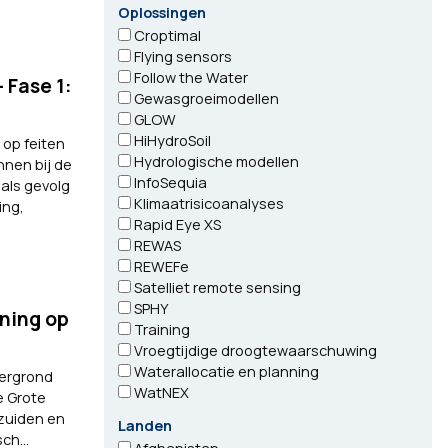
Oplossingen
Croptimal
Flying sensors
Follow the Water
 Fase 1:
Gewasgroeimodellen
GLOW
HiHydroSoil
 op feiten
Hydrologische modellen
nen bij de
InfoSequia
als gevolg
Klimaatrisicoanalyses
ing,
Rapid Eye XS
REWAS
REWEFe
Satelliet remote sensing
SPHY
ning op
Training
Vroegtijdige droogtewaarschuwing
Waterallocatie en planning
tergrond
WatNEX
e Grote
 zuiden en
Landen
ch...