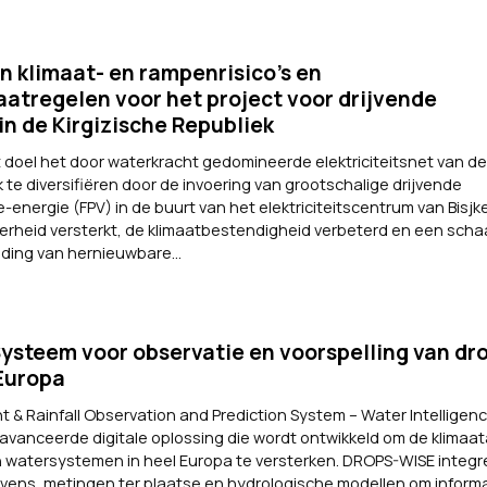
n klimaat- en rampenrisico’s en
tregelen voor het project voor drijvende
n de Kirgizische Republiek
t doel het door waterkracht gedomineerde elektriciteitsnet van de
 te diversifiëren door de invoering van grootschalige drijvende
-energie (FPV) in de buurt van het elektriciteitscentrum van Bisjk
erheid versterkt, de klimaatbestendigheid verbeterd en een scha
iding van hernieuwbare...
steem voor observatie en voorspelling van dr
Europa
& Rainfall Observation and Prediction System – Water Intelligenc
eavanceerde digitale oplossing die wordt ontwikkeld om de klimaa
n watersystemen in heel Europa te versterken. DROPS-WISE integr
ens, metingen ter plaatse en hydrologische modellen om inform