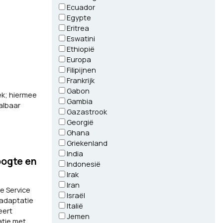
Ecuador
Egypte
Eritrea
Eswatini
Ethiopië
Europa
Filipijnen
Frankrijk
Gabon
ek; hiermee
Gambia
albaar
Gazastrook
Georgië
Ghana
Griekenland
India
oogte en
Indonesië
Irak
Iran
e Service
Israël
tadaptatie
Italië
eert
Jemen
atie met