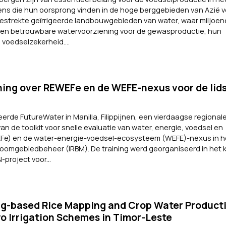
kens die hun oorsprong vinden in de hoge berggebieden van Azië 
estrekte geïrrigeerde landbouwgebieden van water, waar miljo
n een betrouwbare watervoorziening voor de gewasproductie, hun
voedselzekerheid....
ning over REWEFe en de WEFE-nexus voor de lid
eerde FutureWater in Manilla, Filippijnen, een vierdaagse regionale
an de toolkit voor snelle evaluatie van water, energie, voedsel en
e) en de water-energie-voedsel-ecosysteem (WEFE)-nexus in h
roomgebiedbeheer (IRBM). De training werd georganiseerd in het 
project voor...
g-based Rice Mapping and Crop Water Producti
wo Irrigation Schemes in Timor-Leste