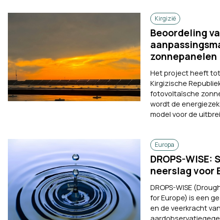
Kirgizië
Beoordeling va
aanpassingsmaa
zonnepanelen i
Het project heeft to
Kirgizische Republiek
fotovoltaïsche zonne
wordt de energiezek
model voor de uitbre
Europa
DROPS-WISE: Sy
neerslag voor 
DROPS-WISE (Drought 
for Europe) is een g
en de veerkracht va
aardobservatiegegev