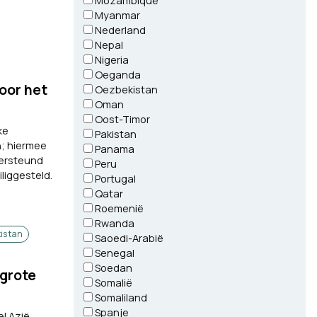
Mozambique
Myanmar
Nederland
Nepal
Nigeria
Oeganda
oor het
Oezbekistan
Oman
Oost-Timor
ke
Pakistan
n; hiermee
Panama
dersteund
Peru
liggesteld.
Portugal
Qatar
Roemenië
Rwanda
kistan
Saoedi-Arabië
Senegal
Soedan
grote
Somalië
Somaliland
Spanje
l Azië.