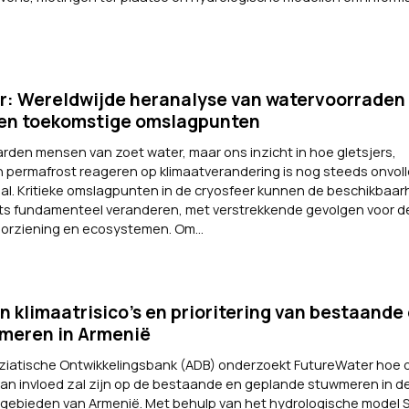
: Wereldwijde heranalyse van watervoorraden 
en toekomstige omslagpunten
arden mensen van zoet water, maar ons inzicht in hoe gletsjers,
permafrost reageren op klimaatverandering is nog steeds onvoll
l. Kritieke omslagpunten in de cryosfeer kunnen de beschikbaar
s fundamenteel veranderen, met verstrekkende gevolgen voor d
orziening en ecosystemen. Om...
n klimaatrisico’s en prioritering van bestaande
meren in Armenië
Aziatische Ontwikkelingsbank (ADB) onderzoekt FutureWater hoe 
van invloed zal zijn op de bestaande en geplande stuwmeren in d
mgebieden van Armenië. Met behulp van het hydrologische model 