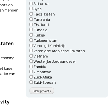
Sri Lanka
voorzien
Syrië
enen mensen
Tadzjikistan
Tanzania
Thailand
Tunesië
Turkije
Turkmenistan
staten
Verenigd Koninkrijk
Verenigde Arabische Emiraten
Vietnam
 training
Westelijke Jordaanoever
Zambia
et kader
Zimbabwe
kader van
Zuid-Afrika
Zuid-Soedan
vity