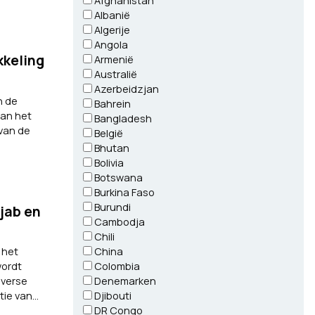
Afghanistan
Albanië
Algerije
Angola
kkeling
Armenië
Australië
Azerbeidzjan
n de
Bahrein
van het
Bangladesh
 van de
België
Bhutan
Bolivia
Botswana
Burkina Faso
Burundi
jab en
Cambodja
Chili
 het
China
wordt
Colombia
iverse
Denemarken
e van...
Djibouti
DR Congo