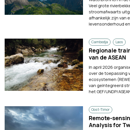
Veel grote rivierbek
stroomafwaarts uitg
afhankelijk zijn va
levensonderhoud en 
Cambodja
Laos
Regionale trai
van de ASEAN
In april 2026 organis
over de toepassing v
ecosystemen (REWEF
van geïntegreerd st
het GEF/UNDP/ASEAN-
Oost-Timor
Remote-sensin
Analysis for T