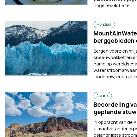
hoge resolutie te...
Mondiaal
MountAInWater
berggebieden 
Bergen voorzien milj
sneeuwpakketten en 
name op wereldschaa
water stroomafwaart
landbouw, energievo
Albanië
Beoordeling va
geplande stuw
In opdracht van de 
klimaatverandering 
belangrijkste stroo