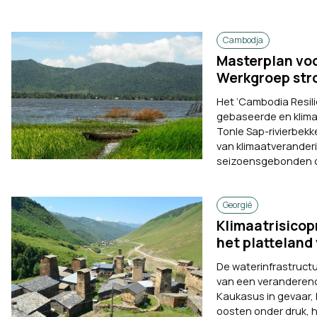
Cambodja
Masterplan voo
Werkgroep str
Het ‘Cambodia Resili
gebaseerde en klima
Tonle Sap-rivierbek
van klimaatveranderi
seizoensgebonden ov
Georgië
Klimaatrisicop
het platteland
De waterinfrastruct
van een veranderend
Kaukasus in gevaar,
oosten onder druk, he