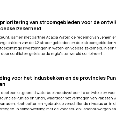
prioritering van stroomgebieden voor de ontwi
voedselzekerheid
eunt, samen met partner Acacia Water, de regering van Jemen e
rangschikken van de 42 stroomgebieden en deelstroomgebieden 
toekomstige investeringen in water- en voedselzekerheid. In een
oor conflicten geteisterde regio’s ter wereld combineert...
ng voor het Indusbekken en de provincies Pun
tan
ot doel een uitgebreid waterboekhoudsysteem te ontwikkelen voor
rovincies Punjab en Sindh, waardoor het vermogen van Pakistan 
orraden, -behoeften en -gebruik op verschillende niveaus en in d
 brengen. In samenwerking met de Voedsel- en Landbouworganisati