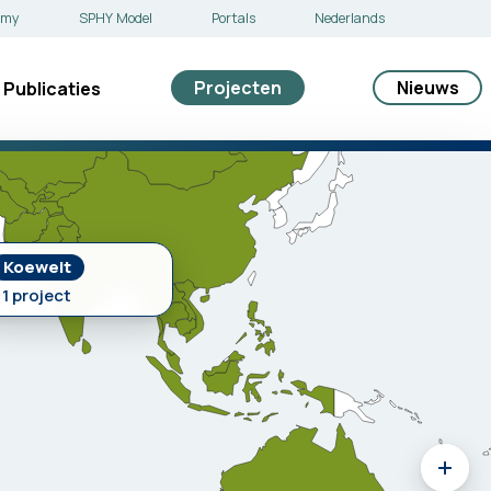
emy
SPHY Model
Portals
Nederlands
Projecten
Nieuws
Publicaties
Koeweit
1 project