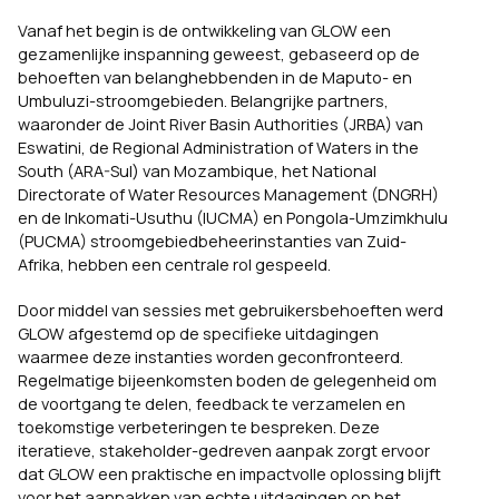
Vanaf het begin is de ontwikkeling van GLOW een
gezamenlijke inspanning geweest, gebaseerd op de
behoeften van belanghebbenden in de Maputo- en
Umbuluzi-stroomgebieden. Belangrijke partners,
waaronder de Joint River Basin Authorities (JRBA) van
Eswatini, de Regional Administration of Waters in the
South (ARA-Sul) van Mozambique, het National
Directorate of Water Resources Management (DNGRH)
en de Inkomati-Usuthu (IUCMA) en Pongola-Umzimkhulu
(PUCMA) stroomgebiedbeheerinstanties van Zuid-
Afrika, hebben een centrale rol gespeeld.
Door middel van sessies met gebruikersbehoeften werd
GLOW afgestemd op de specifieke uitdagingen
waarmee deze instanties worden geconfronteerd.
Regelmatige bijeenkomsten boden de gelegenheid om
de voortgang te delen, feedback te verzamelen en
toekomstige verbeteringen te bespreken. Deze
iteratieve, stakeholder-gedreven aanpak zorgt ervoor
dat GLOW een praktische en impactvolle oplossing blijft
voor het aanpakken van echte uitdagingen op het