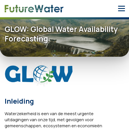
Skip
to
content
GLOW: Global Water Availability
Forecasting
Inleiding
Waterzekerheid is een van de meest urgente
uitdagingen van onze tijd, met gevolgen voor
gemeenschappen, ecosystemen en economieën