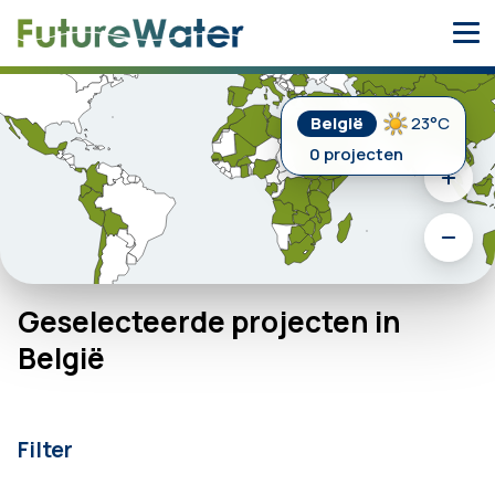
Skip
to
content
België
23°C
0 projecten
Geselecteerde projecten in
België
Filter