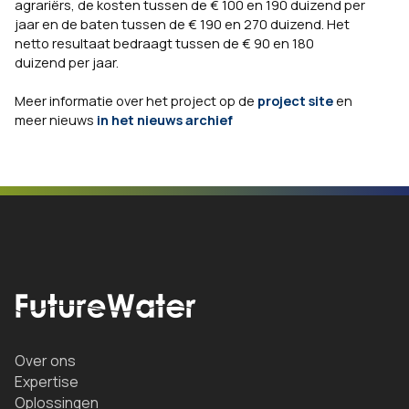
agrariërs, de kosten tussen de € 100 en 190 duizend per
jaar en de baten tussen de € 190 en 270 duizend. Het
netto resultaat bedraagt tussen de € 90 en 180
duizend per jaar.
Meer informatie over het project op de
project site
en
meer nieuws
in het nieuws archief
Over ons
Expertise
Oplossingen