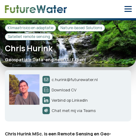
Skip
to
content
Klimaatrisico en adaptatie
Nature-based Solutions
Satelliet remote sensing
Chris Hurink
Geospatiale Data-engineer/AI Expert
c.hurink@futurewater.nl
Download CV
Verbind op LinkedIn
Chat met mij via Teams
Chris Hurink MSc. is een Remote Sensing en Geo-