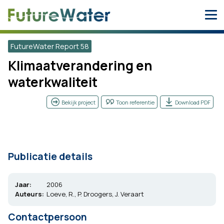
Skip
to
content
FutureWater Report 58
Klimaatverandering en
waterkwaliteit
Bekijk project
Toon referentie
Download PDF
Publicatie details
Jaar:
2006
Auteurs:
Loeve, R., P. Droogers, J. Veraart
Contactpersoon