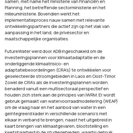
samen, met name het ministerie van Financiën en
Planning, het betreffende sectorministerie en het
milieuministerie. Bovendien werkt het
implementatieproces nauw samen met relevante
ontwikkelingspartners die actief zijn op het vlak van
aanpassing in het land, de privésector en
maatschappelijke organisaties.
FutureWater werd door ADB ingeschakeld om de
investeringsplannen voor klimaatadaptatie en de
onderliggende klimaatrisico- en
adaptatiebeoordelingen (CRA’s) te ontwikkelen voor
geselecteerde stroomgebieden in Laos en Oost-Timor.
Zowel de CRA’s als de investeringsplannen worden
benaderd vanuit een multisectoraal perspectief en
houden zich sterk aan de principes van IWRM. Er wordt
gebruik gemaakt van watervoorraadmodellering (WEAP)
om de vraag naar en het aanbod van water in een
geïntegreerd kader in verschillende scenario’s met
elkaar in verband te brengen, naast het uitgebreid in
kaart brengen van klimaatgevaren, blootstelling en
kwetsbaarheid in de studiegebieden, waarbij gebruik