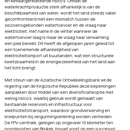
en klimaatgerelateerde risico’s. Omdat de
waterkrachtproductie sterk afhankelijk is van de
beschikbaarheid van water, wordt het land steeds vaker
geconfronteerd met een mismatch tussen de
seizoensgebonden watertoevoer en de vraag naar
elektriciteit, met name in de winter wanneer de
watertoevoer laag is maar de vraag naar verwarming
een piek bereikt. Dit heeft de afgelopen jaren geleid tot
een toenemende afhankelijkheid van
elektriciteitsimport uit buurlanden, wat een structurele
kwetsbaarheid in de energiezekerheid van het land aan
het licht brengt.
Met steun van de Aziatische Ontwikkelingsbank wil de
regering van de Kirgizische Republiek deze beperkingen
aanpakken door middel van een diversificatieoptie met
weinig risico’s, waarbij gebruik wordt gemaakt van
bestaande reservoirs en infrastructuur voor
elektriciteitstransport, waardoor grondverwerving en
knelpunten bij vergunningverlening worden vermeden.
De FPV-centrale, gelegen op ongeveer 10 kilometer ten
noordoosten van Bisjkek, bouwt voort op een succesvol