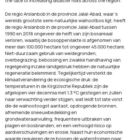
the face of increasing disaster risks across the region.
De regio Arslanbob in de provincie Jalal-Abad, waar ’s
werelds grootste semi-natuurlijke walnootbos ligt, heeft
de regio Arslanbob in de provincie Jalal-Abad tussen
1990 en 2018 ongeveer de helft van zijn bosareaal
verloren, waarbij de bosoppervlakte is afgenomen van
meer dan 100.000 hectare tot ongeveer 45.000 hectare.
Niet-duurzaam gebruik van weidegronden,
overbegrazing, bebossing en zwakke handhaving van
regelgeving inzake landgebruik hebben de natuurlijke
regeneratie belemmerd. Tegelijkertijd versterkt de
klimaatverandering de ecologische druk: de
temperaturen in de Kirgizische Republiek zijn de
afgelopen vier decennia met 1,3 °C gestegen en zullen
naar verwachting verder stijgen, wat leidt tot late vorst
die de walnootoogst aantast, opdrogende bronnen,
afnemende sneeuwbedekking en
grondwateraanvulling, frequentere uitbraken van
plagen en bosbranden, en een verhoogd risico op
aardverschuivingen en erosie. Naast hun economische
waarde reguleren deze bossen de waterstromen naar