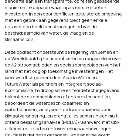
behoefte aan een transparante, op feiten gebaseerde
manier om te bepalen waar zij als eerste moeten
investeren. In een door conflicten geteisterde omgeving
met een gebrek aan gegevens biedt geen enkele
dataset een beeld per stroomgebied van de
beschikbaarheid van water, de vraag en de
klimaatrisico’s.
Deze opdracht ondersteunt de regering van Jemen en
de Wereldbank bij het identificeren en rangschikken van
de 42 stroomgebieden en deelstroomgebieden van het
land met het oog op toekomstige investeringen. Het
werk wordt uitgevoerd door Acacia Water en
FutureWater als partners en integreert sociaal-
economische, hydrologische en teledetectiegegevens;
bakent de stroomgebieden af en karakteriseert ze;
beoordeelt de waterbeschikbaarheid en
waterbalansen; analyseert de kwetsbaarheid voor
klimaatverandering; en brengt alles samen in een multi-
criteria beslissingsanalyse (MCDA)-raamwerk, met GIS-
uitkomsten, kaarten en investeringsaanbevelingen.
Cruciaal is dat deze datagestuurde analyse wordt