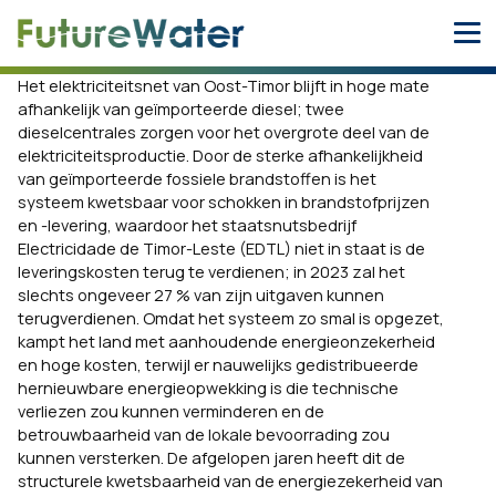
Skip
to
content
Het elektriciteitsnet van Oost-Timor blijft in hoge mate
afhankelijk van geïmporteerde diesel; twee
dieselcentrales zorgen voor het overgrote deel van de
elektriciteitsproductie. Door de sterke afhankelijkheid
van geïmporteerde fossiele brandstoffen is het
systeem kwetsbaar voor schokken in brandstofprijzen
en -levering, waardoor het staatsnutsbedrijf
Electricidade de Timor-Leste (EDTL) niet in staat is de
leveringskosten terug te verdienen; in 2023 zal het
slechts ongeveer 27 % van zijn uitgaven kunnen
terugverdienen. Omdat het systeem zo smal is opgezet,
kampt het land met aanhoudende energieonzekerheid
en hoge kosten, terwijl er nauwelijks gedistribueerde
hernieuwbare energieopwekking is die technische
verliezen zou kunnen verminderen en de
betrouwbaarheid van de lokale bevoorrading zou
kunnen versterken. De afgelopen jaren heeft dit de
structurele kwetsbaarheid van de energiezekerheid van