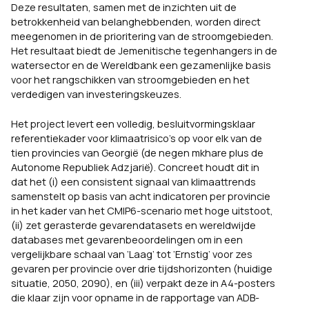
Deze resultaten, samen met de inzichten uit de
betrokkenheid van belanghebbenden, worden direct
meegenomen in de prioritering van de stroomgebieden.
Het resultaat biedt de Jemenitische tegenhangers in de
watersector en de Wereldbank een gezamenlijke basis
voor het rangschikken van stroomgebieden en het
verdedigen van investeringskeuzes.
Het project levert een volledig, besluitvormingsklaar
referentiekader voor klimaatrisico’s op voor elk van de
tien provincies van Georgië (de negen mkhare plus de
Autonome Republiek Adzjarië). Concreet houdt dit in
dat het (i) een consistent signaal van klimaattrends
samenstelt op basis van acht indicatoren per provincie
in het kader van het CMIP6-scenario met hoge uitstoot,
(ii) zet gerasterde gevarendatasets en wereldwijde
databases met gevarenbeoordelingen om in een
vergelijkbare schaal van ‘Laag’ tot ‘Ernstig’ voor zes
gevaren per provincie over drie tijdshorizonten (huidige
situatie, 2050, 2090), en (iii) verpakt deze in A4-posters
die klaar zijn voor opname in de rapportage van ADB-