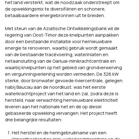
het land versterkt, wat de noodzaak onderstreept om
de opwekkingsmix te diversifiëren en schonere,
betaalbaardere energiebronnen uit te breiden.
Met steun van de Aziatische Ontwikkelingsbank wil de
regering van Oost-Timor deze knelpunten aanpakken
door een bestaande installatie voor hernieuwbare
energie te renoveren, waarbij gebruik wordt gemaakt
van de bestaande tracévoering, waterinlaten en
netaansluiting van de Gariuai-minikrachtcentrale en
waarbij knelpunten op het gebied van grondverwerving
en vergunningverlening worden vermeden. De 326 kW
sterke, door bronwater gevoede riviercentrale, gelegen
nabij Baucau aan de noordkust, was het eerste
waterkrachtproject van het land en zal, zodra deze is
hersteld, naar verwachting hernieuwbare elektriciteit
leveren aan het nationale net en de op diesel
gebaseerde opwekking vervangen. Het project heeft
drie belangrijke resultaten:
Het herstel en de heringebruikname van een
klimaatbestendige mini-waterkrachtcentrale en de