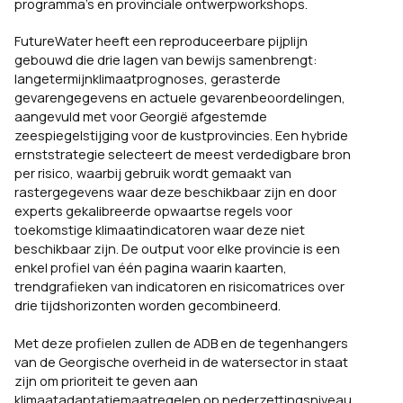
programma’s en provinciale ontwerpworkshops.
FutureWater heeft een reproduceerbare pijplijn
gebouwd die drie lagen van bewijs samenbrengt:
langetermijnklimaatprognoses, gerasterde
gevarengegevens en actuele gevarenbeoordelingen,
aangevuld met voor Georgië afgestemde
zeespiegelstijging voor de kustprovincies. Een hybride
ernststrategie selecteert de meest verdedigbare bron
per risico, waarbij gebruik wordt gemaakt van
rastergegevens waar deze beschikbaar zijn en door
experts gekalibreerde opwaartse regels voor
toekomstige klimaatindicatoren waar deze niet
beschikbaar zijn. De output voor elke provincie is een
enkel profiel van één pagina waarin kaarten,
trendgrafieken van indicatoren en risicomatrices over
drie tijdshorizonten worden gecombineerd.
Met deze profielen zullen de ADB en de tegenhangers
van de Georgische overheid in de watersector in staat
zijn om prioriteit te geven aan
klimaatadaptatiemaatregelen op nederzettingsniveau