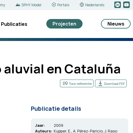
emy
SPHY Model
Portals
Nederlands
Projecten
Nieuws
Publicaties
 aluvial en Cataluña
Toon referentie
Download PDF
Publicatie details
Jaar:
2009
Auteurs:
Kupper, E., A. Pérez-Paricio, J. Raso