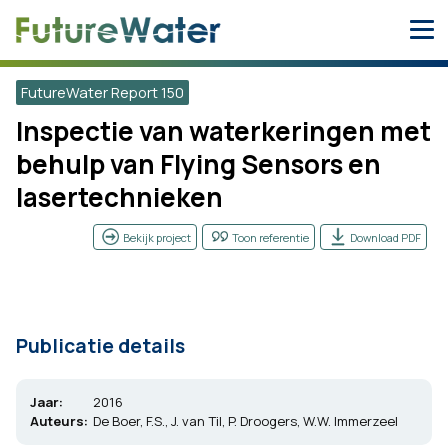
Skip
to
content
FutureWater Report 150
Inspectie van waterkeringen met
behulp van Flying Sensors en
lasertechnieken
Bekijk project
Toon referentie
Download PDF
Publicatie details
Jaar:
2016
Auteurs:
De Boer, F.S., J. van Til, P. Droogers, W.W. Immerzeel