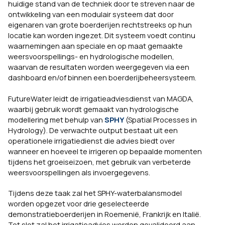
huidige stand van de techniek door te streven naar de
ontwikkeling van een modulair systeem dat door
eigenaren van grote boerderijen rechtstreeks op hun
locatie kan worden ingezet. Dit systeem voedt continu
waarnemingen aan speciale en op maat gemaakte
weersvoorspellings- en hydrologische modellen,
waarvan de resultaten worden weergegeven via een
dashboard en/of binnen een boerderijbeheersysteem.
FutureWater leidt de irrigatieadviesdienst van MAGDA,
waarbij gebruik wordt gemaakt van hydrologische
modellering met behulp van
SPHY
(Spatial Processes in
Hydrology). De verwachte output bestaat uit een
operationele irrigatiedienst die advies biedt over
wanneer en hoeveel te irrigeren op bepaalde momenten
tijdens het groeiseizoen, met gebruik van verbeterde
weersvoorspellingen als invoergegevens.
Tijdens deze taak zal het SPHY-waterbalansmodel
worden opgezet voor drie geselecteerde
demonstratieboerderijen in Roemenië, Frankrijk en Italië.
Tot slot zal het irrigatieadvies worden gevalideerd aan