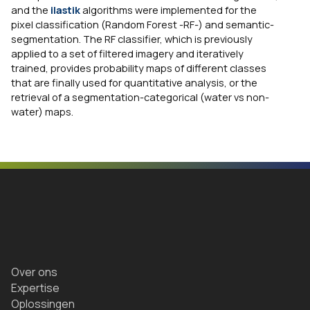
and the
ilastik
algorithms were implemented for the
pixel classification (Random Forest -RF-) and semantic-
segmentation. The RF classifier, which is previously
applied to a set of filtered imagery and iteratively
trained, provides probability maps of different classes
that are finally used for quantitative analysis, or the
retrieval of a segmentation-categorical (water vs non-
water) maps.
Over ons
Expertise
Oplossingen