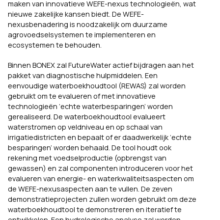
maken van innovatieve WEFE-nexus technologieën, wat
nieuwe zakelijke kansen biedt. De WEFE-
nexusbenadering is noodzakelijk om duurzame
agrovoedselsystemen te implementeren en
ecosystemen te behouden.
Binnen BONEX zal FutureWater actief bijdragen aan het
pakket van diagnostische hulpmiddelen. Een
eenvoudige waterboekhoudtool (REWAS) zal worden
gebruikt om te evalueren of met innovatieve
technologieën ‘echte waterbesparingen’ worden
gerealiseerd. De waterboekhoudtool evalueert
waterstromen op veldniveau en op schaal van
irrigatiedistricten en bepaalt of er daadwerkelijk ‘echte
besparingen’ worden behaald. De tool houdt ook
rekening met voedselproductie (opbrengst van
gewassen) en zal componenten introduceren voor het
evalueren van energie- en waterkwaliteitsaspecten om
de WEFE-nexusaspecten aan te vullen. De zeven
demonstratieprojecten zullen worden gebruikt om deze
waterboekhoudtool te demonstreren en iteratief te
ontwikkelen. Een hydrologische analyse zal worden