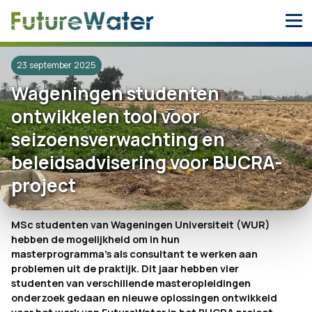
Skip
to
content
23 september 2025
Wageningen studenten
ontwikkelen tool voor
seizoensverwachting en
beleidsadvisering voor BUCRA-
project
MSc studenten van Wageningen Universiteit (WUR)
hebben de mogelijkheid om in hun
masterprogramma’s als consultant te werken aan
problemen uit de praktijk.
Dit jaar hebben vier
studenten van verschillende masteropleidingen
onderzoek gedaan en nieuwe oplossingen ontwikkeld
voor het werk van FutureWater in het BUCRA project