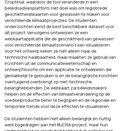
Croptimal, waardoor de tool veranderde in een
beleidsadviesplatform. Het doel was om regiobrede
geschiktheidskaarten voor gewassen te maken voor
verschillende klimaatprojecties. De studenten
onderzochten eerst de best beschikbare dataset voor
dit project. Vervolgens ontwierpen ze een
webkaartapplicatie die de geschiktheid van gewassen
voor verschillende klimaatscenario’s kan visualiseren.
Voor het ontwerp keken ze niet alleen naar de
technische haalbaarheid, maar maakten ze gebruik van
inzichten uit de communicatiewetenschap en
ontwerpfilosofie om een applicatie te ontwikkelen die
gemakkelijk te gebruiken is en de belangrijkste inzichten
overtuigend overbrengt op niet-technische
belanghebbenden. De webkaart zal beleidsmakers
helpen om de effecten van klimaatverandering op de
voedselproductie beter te begrijpen en de regionale en
temporele trends voor deze effecten te visualiseren.
De studenten hebben niet alleen belangrijk en nuttig
werk bijgedragen aan het BUCRA-project, maar hun
vindingrijkheid en creativiteit hebben FutureWater ook