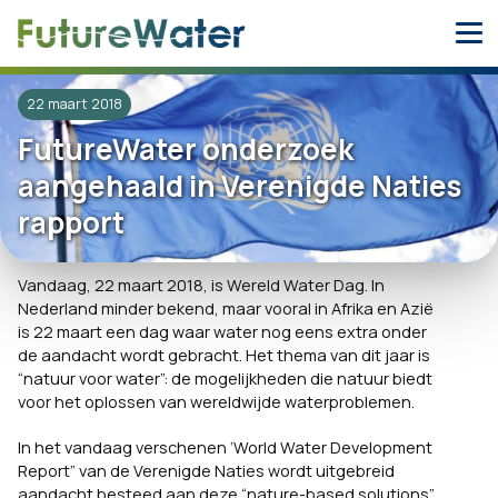
Skip
to
content
22 maart 2018
FutureWater onderzoek
aangehaald in Verenigde Naties
rapport
Vandaag, 22 maart 2018, is Wereld Water Dag. In
Nederland minder bekend, maar vooral in Afrika en Azië
is 22 maart een dag waar water nog eens extra onder
de aandacht wordt gebracht. Het thema van dit jaar is
“natuur voor water”: de mogelijkheden die natuur biedt
voor het oplossen van wereldwijde waterproblemen.
In het vandaag verschenen ‘World Water Development
Report” van de Verenigde Naties wordt uitgebreid
aandacht besteed aan deze “nature-based solutions”.