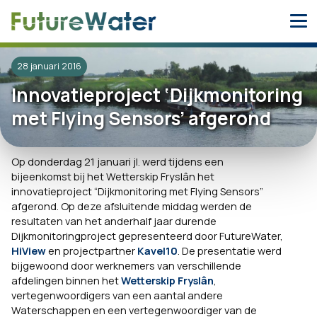
Skip
to
content
28 januari 2016
Innovatieproject ‘Dijkmonitoring
met Flying Sensors’ afgerond
Op donderdag 21 januari jl. werd tijdens een
bijeenkomst bij het Wetterskip Fryslân het
innovatieproject “Dijkmonitoring met Flying Sensors”
afgerond. Op deze afsluitende middag werden de
resultaten van het anderhalf jaar durende
Dijkmonitoringproject gepresenteerd door FutureWater,
HiView
en projectpartner
Kavel10
. De presentatie werd
bijgewoond door werknemers van verschillende
afdelingen binnen het
Wetterskip Fryslân
,
vertegenwoordigers van een aantal andere
Waterschappen en een vertegenwoordiger van de