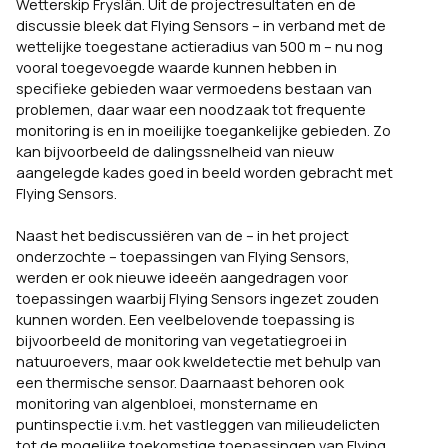
Wetterskip Fryslân. Uit de projectresultaten en de
discussie bleek dat Flying Sensors – in verband met de
wettelijke toegestane actieradius van 500 m – nu nog
vooral toegevoegde waarde kunnen hebben in
specifieke gebieden waar vermoedens bestaan van
problemen, daar waar een noodzaak tot frequente
monitoring is en in moeilijke toegankelijke gebieden. Zo
kan bijvoorbeeld de dalingssnelheid van nieuw
aangelegde kades goed in beeld worden gebracht met
Flying Sensors.
Naast het bediscussiëren van de – in het project
onderzochte – toepassingen van Flying Sensors,
werden er ook nieuwe ideeën aangedragen voor
toepassingen waarbij Flying Sensors ingezet zouden
kunnen worden. Een veelbelovende toepassing is
bijvoorbeeld de monitoring van vegetatiegroei in
natuuroevers, maar ook kweldetectie met behulp van
een thermische sensor. Daarnaast behoren ook
monitoring van algenbloei, monstername en
puntinspectie i.v.m. het vastleggen van milieudelicten
tot de mogelijke toekomstige toepassingen van Flying