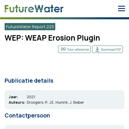
Skip
to
content
FutureWater Report 223
WEP: WEAP Erosion Plugin
Toon referentie
Download PDF
Publicatie details
Jaar:
2021
Auteurs:
Droogers, P., J.E. Hunink, J. Sieber
Contactpersoon