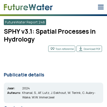
Skip
to
content
FutureWater Report 248
SPHY v3.1: Spatial Processes in
Hydrology
Toon referentie
Download PDF
Publicatie details
Jaar:
2024
Auteurs:
Khanal, S., AF. Lutz, J. Eekhout, W. Terink, C. Aubry-
Wake, W.W. Immerzeel