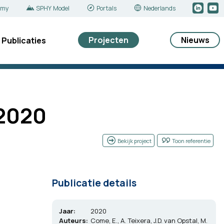
emy
SPHY Model
Portals
Nederlands
Projecten
Nieuws
Publicaties
-2020
Bekijk project
Toon referentie
Publicatie details
Jaar:
2020
Auteurs:
Come, E., A. Teixera, J.D. van Opstal, M.