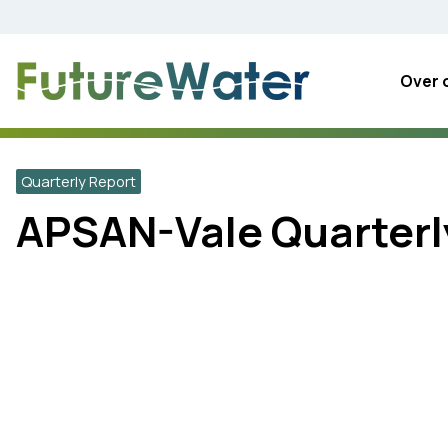
Skip
to
content
Over 
Quarterly Report
APSAN-Vale Quarterl