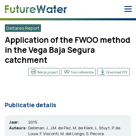
Skip
to
content
Deltares Report
Application of the FWOO method
in the Vega Baja Segura
catchment
Bekijk project
Toon referentie
Download PDF
Publicatie details
Jaar:
2015
Auteurs:
Delsman, J., J.M. de Paz, M. de Klerk, L. Stuyt, P. de
Louw, F. Visconti, M. del Longo, S. Pecora